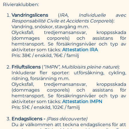
Rivieraklubben:
Vandringslicens
(
IRA,
Individuelle avec
Responsabilité Civile et Accidents Corporels
):
Vandring, snöskor, stavgång m.m.
Olycksfall, tredjemansansvar, kroppsskada
(dommages corporels) och assistans för
hemtransport. Se försäkringsnivåer och typ av
aktiviteter som täcks:
Attestation IRA
Pris: 38€ / enskild, 76€ / familj
Friluftslicens
(
”IMPN”, Multiloisirs pleine nature
):
Inkluderar fler sporter: utförsåkning, cykling,
ridning, forsränning m.m.
Olycksfall, tredjemansansvar, kroppsskada
(dommages corporels) och assistans för
hemtransport. Se försäkringsnivåer och typ av
aktiviteter som täcks:
Attestation IMPN
Pris: 51€ / enskild, 102€ / familj
Endagslicens -
(Pass découverte)
Du är välkommen att teckna endagslicens för att