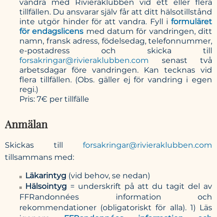
vandra med Rivieraklubben vid ett eller flera
tillfällen. Du ansvarar själv får att ditt hälsotillstånd
inte utgör hinder för att vandra. Fyll i
formuläret
för endagslicens
med datum för vandringen, ditt
namn, fransk adress, födelsedag, telefonnummer,
e-postadress och skicka till
forsakringar@rivieraklubben.com
senast två
arbetsdagar före vandringen. Kan tecknas vid
flera tillfällen. (Obs. gäller ej för vandring i egen
regi.)
Pris: 7€ per tillfälle
Anmälan
Skickas till
forsakringar@rivieraklubben.com
tillsammans med:
Läkarintyg
(vid behov, se nedan)
Hälsointyg
= underskrift på att du tagit del av
FFRandonnées information och
rekommendationer (obligatoriskt för alla). 1) Läs