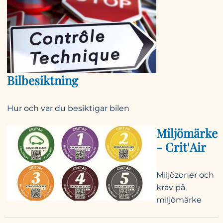
Bilbesiktning
Hur och var du besiktigar bilen
Miljömärke
- Crit'Air
Miljözoner och
krav på
miljömärke