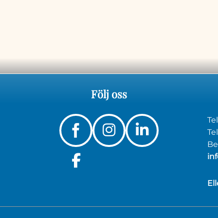
Följ
oss
Te
Instagram
Linkedin
Tel
Bes
in
Facebook
El