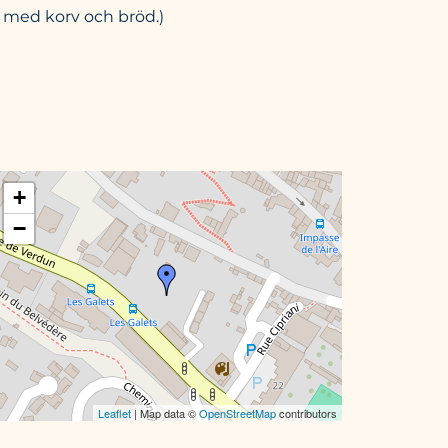
rn med korv och bröd.)
+
−
Leaflet
| Map data ©
OpenStreetMap
contributors