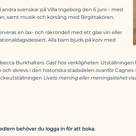
 andra svenskar på Villa Ingeborg den 6 juni – med
man, samt musik och körsång med Birgittakören.
rveras en lax- och räkrondell med ett glas vin eller
g nationaldagsdessert. Alla barn bjuds på korv med
ebecca Burkhalters
Gäst hos verkligheten
. Utställningen
och skrevs i den historiska stadsdelen ovanför Cagnes-s
myckeutställningen
Livets mening eller meningslöshet
vis
edlem behöver du logga in för att boka.